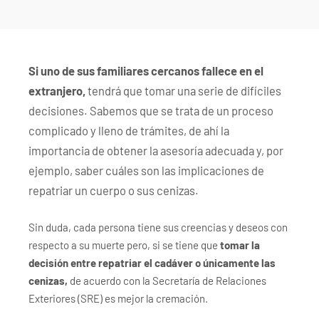
�/c��������[[��<�RI:�:c��MΎ��:z�졾
�ܢ��F[��R�ZM~�D
Si uno de sus familiares cercanos fallece en el
extranjero,
tendrá que tomar una serie de difíciles
decisiones. Sabemos que se trata de un proceso
complicado y lleno de trámites, de ahí la
importancia de obtener la asesoría adecuada y, por
ejemplo, saber cuáles son las implicaciones de
repatriar un cuerpo o sus cenizas.
Sin duda, cada persona tiene sus creencias y deseos con
respecto a su muerte pero, si se tiene que
tomar la
decisión entre repatriar el cadáver o únicamente las
cenizas,
de acuerdo con la Secretaría de Relaciones
Exteriores (SRE) es mejor la cremación.