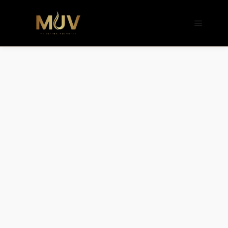
b�>j��)΄��!P�����ԫ��&���;�"k��B�
��������p�SVT�(w��ę��!j����
��x�;�-
m��@J����nQ+���պ��כ��7�Ma�jf��J��ͱ4j���Ѳ�
撆R��x�ZMz�7v��IW���/d��ٞ�Тז�c�ZM~�ji�� ߒ��sQz�����Ԡ��DW��3�De�n"��M�+/
��������B��:�-�u��IJ���7j�委
���9��p�=�'m��AN�ޭ�=/
��������B��:�-
�n&������nUf���������q��x�ZM~�
c��
Ϲ�+,&��Ὰܢ��F[��(�1�*"��
ϒ��"J����ԧ�����<�;�b"�� ���"j���
,�!q�� қ�*]/
���؝�2��7�SMc�s"���ޭ�DQ/�应
�ܢ��F_��!� :�s"��
����7`��������F��+�SVT�n"��IJ��
�应����B ��4�
w�D"��IJ�׭�-`������S��9�Dr�ji��EJ߅��gJ�
应��
矁[��x�ZM~�n"��IB؃��!'����Тѕ��+��(m��IK�ʭ�/|
��ϐܢ��F[��x�ZMz�G�� %嬩