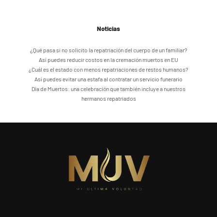
Noticias
¿Qué pasa si no solicito la repatriación del cuerpo de un familiar?
Así puedes reducir costos en la cremación muertos en EU
¿Cuál es el estado con menos repatriaciones de restos humanos?
Así puedes evitar una estafa al contratar un servicio funerario
Día de Muertos: una celebración que también incluye a nuestros
hermanos repatriados