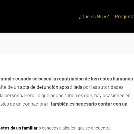
��x�;�-
¿Qué es MUV?
Pregunta
��������B��:�-�n&������nUf���������
��ϐܢ��F[��x�ZMz�G�� %嬩�/c��������[[��<�RI:�:c��MΎ��:z�졾�ܢ��F[��R
cumplir cuando se busca la repatriación de los restos humanos
mite de un
acta de defunción apostillada
por las autoridades
la persona. Pero, lo que pocos saben es que, hay ocasiones en
rtales de un connacional,
también es necesario contar con un
estos de un familiar
o conoces a alguien que se encuentre