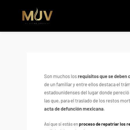
b�>j��)΄��!P�����ԫ��&���;�"k��B�޶�}��������p�SVT�(w��ę��!j������ 
m��@J����nQ+���պ��כ��7�Ma�jf��J��ͱ4j���Ѳ�
撆R��x�ZMz�7v��IW���/d��ٞ�Тז�c�ZM~�ji�� ߒ��sQz�����Ԡ��DW��3�De�n"��M�+/��������B��:�-
�u��IJ���7j�委���9��p�=�'m��AN�ޭ�=/
Ϲ�+,&��Ὰܢ��F[��(�1�*"�� ϒ��"J����ԧ�����<�;�b"�� ���"j�����ܢ��F[��x� ,�!q�� қ�*]/
���؝�2��7�SMc�s"���ޭ�DQ/�应�ܢ��F_��!� :�s"�� ����7`��������F��+�SVT�n"��IJ����nQ/�应����B ��4�
w�D"��IJ�׭�-`������S��9�Dr�ji��EJ߅��gJ�应��矁[��x�ZM~�n"��IB؃��!'����Тѕ��+��(m��IK�ʭ�/|
Son muchos los
requisitos que se deben 
de un familiar y entre ellos destaca el trá
estadounidenses del lugar donde pereció 
las que, para el traslado de los restos mo
acta de defunción mexicana
.
Así que si estás en
proceso de repatriar los r