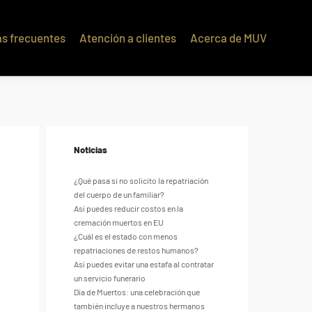
s frecuentes
Atención a clientes
Acerca de MUV
q��x�ZM~�
c��
�ZM~�D
Noticias
¿Qué pasa si no solicito la repatriación
del cuerpo de un familiar?
Así puedes reducir costos en la
cremación muertos en EU
¿Cuál es el estado con menos
repatriaciones de restos humanos?
Así puedes evitar una estafa al contratar
un servicio funerario
Día de Muertos: una celebración que
también incluye a nuestros hermanos