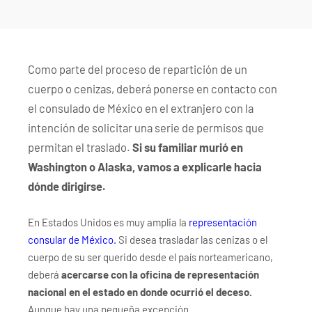
�/c��������[[��<�RI:�:c��MΎ��:z�졾
�ܢ��F[��R�ZM~�D
Como parte del proceso de repartición de un
cuerpo o cenizas, deberá ponerse en contacto con
el consulado de México en el extranjero con la
intención de solicitar una serie de permisos que
permitan el traslado.
Si su familiar murió en
Washington o Alaska, vamos a explicarle hacia
dónde dirigirse.
En Estados Unidos es muy amplia la
representación
consular de México.
Si desea trasladar las cenizas o el
cuerpo de su ser querido desde el país norteamericano,
deberá
acercarse con la oficina de representación
nacional en el estado en donde ocurrió el deceso.
Aunque hay una pequeña excepción.