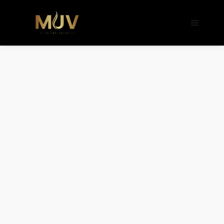
b�>j��)΄��!P�����ԫ��&���;�"k��B�
��������p�SVT�(w��ę��!j����
��x�;�-
m��@J����nQ+���պ��כ��7�Ma�jf��J��ͱ4j���Ѳ�
撆R��x�ZMz�7v��IW���/d��ٞ�Тז�c�ZM~�ji�� ߒ��sQz�����Ԡ��DW��3�De�n"��M�+/
��������B��:�-�u��IJ���7j�委
���9��p�=�'m��AN�ޭ�=/
��������B��:�-
�n&������nUf���������q��x�ZM~�
c��
Ϲ�+,&��Ὰܢ��F[��(�1�*"��
ϒ��"J����ԧ�����<�;�b"�� ���"j���
,�!q�� қ�*]/
���؝�2��7�SMc�s"���ޭ�DQ/�应
�ܢ��F_��!� :�s"��
����7`��������F��+�SVT�n"��IJ��
�应����B ��4�
w�D"��IJ�׭�-`������S��9�Dr�ji��EJ߅��gJ�
应��
矁[��x�ZM~�n"��IB؃��!'����Тѕ��+��(m��IK�ʭ�/|
��ϐܢ��F[��x�ZMz�G�� %嬩