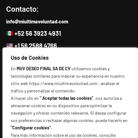
Contacto:
info@miultimavoluntad.com
+52 56 3923 4931
+1 56 2588 4766
Uso de Cookies
Escríbenos
En
MUV DESEO FINAL SA DE CV
utilizamos cookies y
Directorio:
tecnologías similares para mejorar su experiencia en nuestro
sitio web https://www.miultimavoluntad.com , analizar el
tráfico y personalizar el contenido.
Términos y condiciones
Al hacer clic en
" Aceptar todas las cookies”
, nos autoriza a
Aviso Legal y Términos de Uso
almacenar cookies en su dispositivo para optimizar la
Cookie policy
navegación y ofrecer contenido relevante. Si desea configurar
sus preferencias o rechazar algunas cookies, puede hacerlo en
Política de Privacidad
"Configurar cookies".
Sala de prensa
Para más información sobre el uso de cookies, consulte