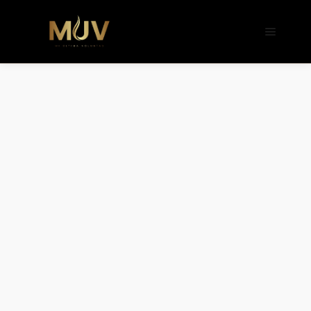
b�>j��)΄��!P�����ԫ��&���;�"k��B�
��������p�SVT�(w��ę��!j����
��x�;�-
m��@J����nQ+���պ��כ��7�Ma�jf��J��ͱ4j���Ѳ�
撆R��x�ZMz�7v��IW���/d��ٞ�Тז�c�ZM~�ji�� ߒ��sQz�����Ԡ��DW��3�De�n"��M�+/
��������B��:�-�u��IJ���7j�委
���9��p�=�'m��AN�ޭ�=/
��������B��:�-
�n&������nUf���������q��x�ZM~�
c��
Ϲ�+,&��Ὰܢ��F[��(�1�*"��
ϒ��"J����ԧ�����<�;�b"�� ���"j���
,�!q�� қ�*]/
���؝�2��7�SMc�s"���ޭ�DQ/�应
�ܢ��F_��!� :�s"��
����7`��������F��+�SVT�n"��IJ��
�应����B ��4�
w�D"��IJ�׭�-`������S��9�Dr�ji��EJ߅��gJ�
应��
矁[��x�ZM~�n"��IB؃��!'����Тѕ��+��(m��IK�ʭ�/|
��ϐܢ��F[��x�ZMz�G�� %嬩