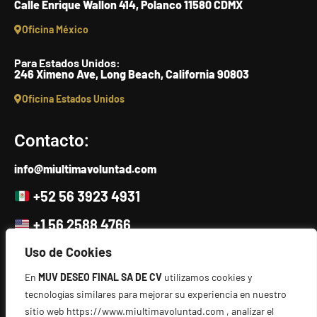
Calle Enrique Wallon 414, Polanco 11580 CDMX
Oficina México
Para Estados Unidos:
246 Ximeno Ave, Long Beach, California 90803
Oficina Estados Unidos
Contacto:
info@miultimavoluntad.com
+52 56 3923 4931
+1 56 2588 4766
Uso de Cookies
Escríbenos
En
MUV DESEO FINAL SA DE CV
utilizamos cookies y
Directorio:
tecnologías similares para mejorar su experiencia en nuestro
sitio web https://www.miultimavoluntad.com , analizar el