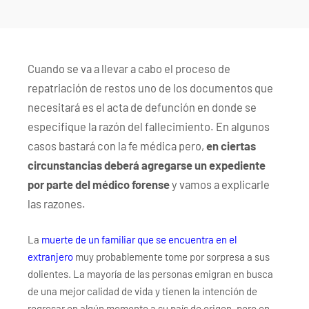
�/c��������[[��<�RI:�:c��MΎ��:z�졾
�ܢ��F[��R�ZM~�D
Cuando se va a llevar a cabo el proceso de
repatriación de restos uno de los documentos que
necesitará es el acta de defunción en donde se
especifique la razón del fallecimiento. En algunos
casos bastará con la fe médica pero,
en ciertas
circunstancias deberá agregarse un expediente
por parte del médico forense
y vamos a explicarle
las razones.
La
muerte de un familiar que se encuentra en el
extranjero
muy probablemente tome por sorpresa a sus
dolientes. La mayoría de las personas emigran en busca
de una mejor calidad de vida y tienen la intención de
regresar en algún momento a su país de origen, pero en