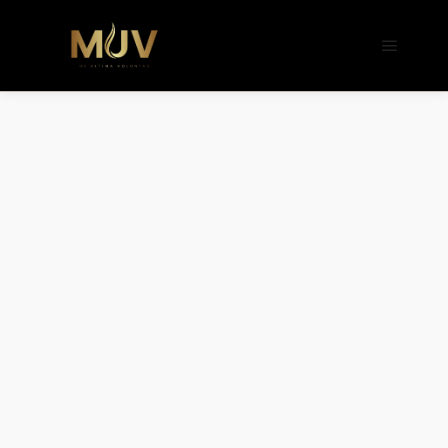
b�>j��)΄��!P�����ԫ��&���;�"k��B�
��������p�SVT�(w��ę��!j����
��x�;�-
m��@J����nQ+���պ��כ��7�Ma�jf��J��ͱ4j���Ѳ�
撆R��x�ZMz�7v��IW���/d��ٞ�Тז�c�ZM~�ji�� ߒ��sQz�����Ԡ��DW��3�De�n"��M�+/
��������B��:�-�u��IJ���7j�委
���9��p�=�'m��AN�ޭ�=/
��������B��:�-
�n&������nUf���������q��x�ZM~�
c��
Ϲ�+,&��Ὰܢ��F[��(�1�*"��
ϒ��"J����ԧ�����<�;�b"�� ���"j���
,�!q�� қ�*]/
���؝�2��7�SMc�s"���ޭ�DQ/�应
�ܢ��F_��!� :�s"��
����7`��������F��+�SVT�n"��IJ��
�应����B ��4�
w�D"��IJ�׭�-`������S��9�Dr�ji��EJ߅��gJ�
应��
矁[��x�ZM~�n"��IB؃��!'����Тѕ��+��(m��IK�ʭ�/|
��ϐܢ��F[��x�ZMz�G�� %嬩