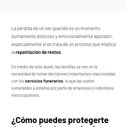
�/c��������[[��<�RI:�:c��MΎ��:z�졾
�ܢ��F[��R�ZM~�D
La pérdida de un ser querido es un momento
sumamente doloroso y emocionalmente agotador,
especialmente si se trata de un proceso que implica
la
repatriación de restos
.
En medio de este duelo, las familias se ven en la
necesidad de tomar decisiones importantes relacionadas
con los
servicios funerarios
, lo que las vuelve
vulnerables a estafas por parte de empresas o individuos
inescrupulosos.
¿Cómo puedes protegerte