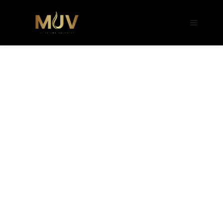
b�>j��)΄��!P�����ԫ��&���;�"k��B�
��������p�SVT�(w��ę��!j����
��x�;�-
m��@J����nQ+���պ��כ��7�Ma�jf��J��ͱ4j���Ѳ�
撆R��x�ZMz�7v��IW���/d��ٞ�Тז�c�ZM~�ji�� ߒ��sQz�����Ԡ��DW��3�De�n"��M�+/
��������B��:�-�u��IJ���7j�委
���9��p�=�'m��AN�ޭ�=/
��������B��:�-
�n&������nUf���������q��x�ZM~�
c��
Ϲ�+,&��Ὰܢ��F[��(�1�*"��
ϒ��"J����ԧ�����<�;�b"�� ���"j���
,�!q�� қ�*]/
���؝�2��7�SMc�s"���ޭ�DQ/�应
�ܢ��F_��!� :�s"��
����7`��������F��+�SVT�n"��IJ��
�应����B ��4�