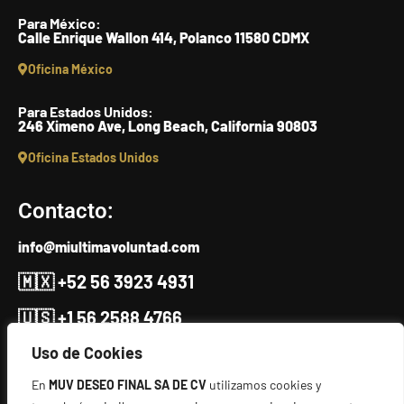
Para México:
Calle Enrique Wallon 414, Polanco 11580 CDMX
Oficina México
Para Estados Unidos:
246 Ximeno Ave, Long Beach, California 90803
Oficina Estados Unidos
Contacto:
info@miultimavoluntad.com
🇲🇽 +52 56 3923 4931
🇺🇸 +1 56 2588 4766
Uso de Cookies
Escríbenos
En
MUV DESEO FINAL SA DE CV
utilizamos cookies y