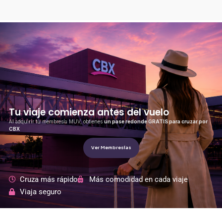
�/c��������[[��<�RI:�:c��MΎ��:z�졾
�ܢ��F[��R�ZM~�D
Tu viaje comienza antes del vuelo
Al adquirir tu membresía MUV, obtienes
un pase redonde GRATIS para cruzar por
CBX
Ver Membresías
Cruza más rápido
Más comodidad en cada viaje
Viaja seguro