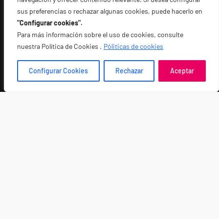
sus preferencias o rechazar algunas cookies, puede hacerlo en
"Configurar cookies".
Para más información sobre el uso de cookies, consulte
nuestra Política de Cookies .
Póliticas de cookies
Dirección:
Configurar Cookies
Rechazar
Aceptar
Para México:
Calle Enrique Wallon 414, Polanco 11580 CDMX
Oficina México
Para Estados Unidos:
246 Ximeno Ave, Long Beach, California 90803
Oficina Estados Unidos
Contacto:
info@miultimavoluntad.com