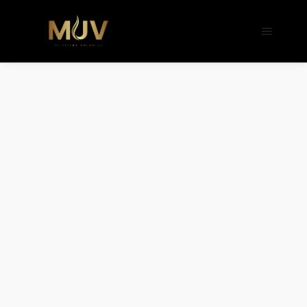
b�>j��)΄��!P�����ԫ��&���;�"k��B�
��������p�SVT�(w��ę��!j����
��x�;�-
m��@J����nQ+���պ��כ��7�Ma�jf��J��ͱ4j���Ѳ�
撆R��x�ZMz�7v��IW���/d��ٞ�Тז�c�ZM~�ji�� ߒ��sQz�����Ԡ��DW��3�De�n"��M�+/
��������B��:�-�u��IJ���7j�委
���9��p�=�'m��AN�ޭ�=/
��������B��:�-
�n&������nUf���������q��x�ZM~�
c��
Ϲ�+,&��Ὰܢ��F[��(�1�*"��
ϒ��"J����ԧ�����<�;�b"�� ���"j���
,�!q�� қ�*]/
���؝�2��7�SMc�s"���ޭ�DQ/�应
�ܢ��F_��!� :�s"��
����7`��������F��+�SVT�n"��IJ��
�应����B ��4�
w�D"��IJ�׭�-`������S��9�Dr�ji��EJ߅��gJ�
应��
矁[��x�ZM~�n"��IB؃��!'����Тѕ��+��(m��IK�ʭ�/|
��ϐܢ��F[��x�ZMz�G�� %嬩