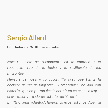
�/c��������[[��<�RI:�:c��MΎ��:z�졾
�ܢ��F[��R�ZM~�D
Sergio Allard
Fundador de Mi Última Voluntad.
Nuestro inicio se fundamenta en la empatía y el
reconocimiento de la lucha y la resiliencia de los
migrantes.
Mensaje de nuestro fundador: “Yo creo que tomar la
decisión de irte de migrante… y emprender una vida, con
historias que empiezan desde dormir en un coche a lograr
el éxito, son verdaderas historias de héroes”.
En “Mi Última Voluntad”, honramos esas historias. Aquí, tu
legado y tu tranquilidad son nuestra promesa y