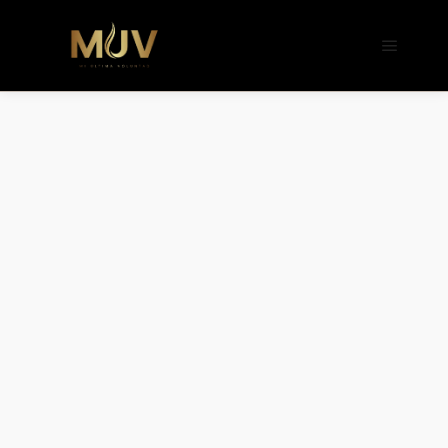
b�>j��)΄��!P�����ԫ��&���;�"k��B�
��������p�SVT�(w��ę��!j����
��x�;�-
m��@J����nQ+���պ��כ��7�Ma�jf��J��ͱ4j���Ѳ�
撆R��x�ZMz�7v��IW���/d��ٞ�Тז�c�ZM~�ji�� ߒ��sQz�����Ԡ��DW��3�De�n"��M�+/
��������B��:�-�u��IJ���7j�委
���9��p�=�'m��AN�ޭ�=/
��������B��:�-
�n&������nUf���������q��x�ZM~�
c��
Ϲ�+,&��Ὰܢ��F[��(�1�*"��
ϒ��"J����ԧ�����<�;�b"�� ���"j���
,�!q�� қ�*]/
���؝�2��7�SMc�s"���ޭ�DQ/�应
�ܢ��F_��!� :�s"��
����7`��������F��+�SVT�n"��IJ��
�应����B ��4�
w�D"��IJ�׭�-`������S��9�Dr�ji��EJ߅��gJ�
应��
矁[��x�ZM~�n"��IB؃��!'����Тѕ��+��(m��IK�ʭ�/|
��ϐܢ��F[��x�ZMz�G�� %嬩