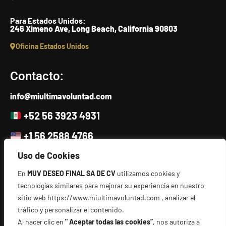
Para Estados Unidos:
246 Ximeno Ave, Long Beach, California 90803
Oficina Estados Unidos
Contacto:
info@miultimavoluntad.com
+52 56 3923 4931
+1 56 2588 4766
Uso de Cookies
Escríbenos
En
MUV DESEO FINAL SA DE CV
utilizamos cookies y
Directorio:
tecnologías similares para mejorar su experiencia en nuestro
sitio web https://www.miultimavoluntad.com , analizar el
tráfico y personalizar el contenido.
Términos y condiciones
Al hacer clic en
" Aceptar todas las cookies”
, nos autoriza a