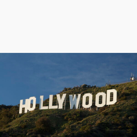
w�D"��IJ�׭�-`������S��9�Dr�ji��EJ߅��gJ�
应��
矁[��x�ZM~�n"��IB؃��!'����Тѕ��+��(m��IK�ʭ�/|
��ϐܢ��F[��x�ZMz�G�� %嬩
�/c��������[[��<�RI:�:c��MΎ��:z�졾
�ܢ��F[��R�ZM~�D