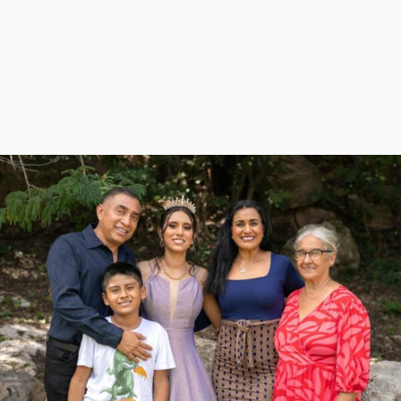
w�D"��IJ�׭�-`������S��9�Dr�ji��EJ߅��gJ�
应��
矁[��x�ZM~�n"��IB؃��!'����Тѕ��+��(m��IK�ʭ�/|
��ϐܢ��F[��x�ZMz�G�� %嬩
�/c��������[[��<�RI:�:c��MΎ��:z�졾
�ܢ��F[��R�ZM~�D