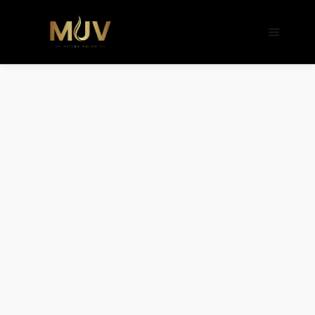
b�>j��)΄��!P�����ԫ��&���;�"k��B�
��������p�SVT�(w��ę��!j����
��x�;�-
m��@J����nQ+���պ��כ��7�Ma�jf��J��ͱ4j���Ѳ�
撆R��x�ZMz�7v��IW���/d��ٞ�Тז�c�ZM~�ji�� ߒ��sQz�����Ԡ��DW��3�De�n"��M�+/
��������B��:�-�u��IJ���7j�委
���9��p�=�'m��AN�ޭ�=/
��������B��:�-
�n&������nUf���������q��x�ZM~�
c��
Ϲ�+,&��Ὰܢ��F[��(�1�*"��
ϒ��"J����ԧ�����<�;�b"�� ���"j���
,�!q�� қ�*]/
���؝�2��7�SMc�s"���ޭ�DQ/�应
�ܢ��F_��!� :�s"��
����7`��������F��+�SVT�n"��IJ��
�应����B ��4�