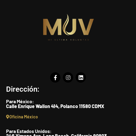
Dirección:
Para México:
Calle Enrique Wallon 414, Polanco 11580 CDMX
Oficina México
Para Estados Unidos:
246 Ximeno Ave, Long Beach, California 90803