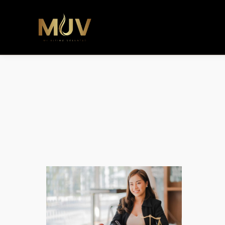
b�>j��)΄��!P�����ԫ��&���;�"k��B�޶�}��������p�SVT�(w��ę��!j������ 
m��@J����nQ+���պ��כ��7�Ma�jf��J��ͱ4j���Ѳ�
撆R��x�ZMz�7v��IW���/d��ٞ�Тז�c�ZM~�ji�� ߒ��sQz�����Ԡ��DW��3�De�n"��M�+/��������B��:�-
�u��IJ���7j�委���9��p�=�'m��AN�ޭ�=/
Ϲ�+,&��Ὰܢ��F[��(�1�*"�� ϒ��"J����ԧ�����<�;�b"�� ���"j�����ܢ��F[��x� ,�!q�� қ�*]/
���؝�2��7�SMc�s"���ޭ�DQ/�应�ܢ��F_��!� :�s"�� ����7`��������F��+�SVT�n"��IJ����nQ/�应����B ��4�
w�D"��IJ�׭�-`������S��9�Dr�ji��EJ߅��gJ�应��矁[��x�ZM~�n"��IB؃��!'����Тѕ��+��(m��IK�ʭ�/|