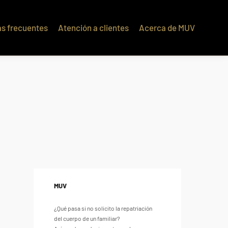
s frecuentes
Atención a clientes
Acerca de MUV
q��x�ZM~�
c��
�ZM~�D
MUV
¿Qué pasa si no solicito la repatriación
del cuerpo de un familiar?