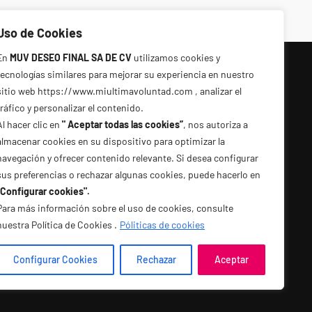
Uso de Cookies
En
MUV DESEO FINAL SA DE CV
utilizamos cookies y
Directorio:
tecnologías similares para mejorar su experiencia en nuestro
sitio web https://www.miultimavoluntad.com , analizar el
tráfico y personalizar el contenido.
Términos y condiciones
Al hacer clic en
" Aceptar todas las cookies”
, nos autoriza a
Aviso Legal y Términos de Uso
almacenar cookies en su dispositivo para optimizar la
navegación y ofrecer contenido relevante. Si desea configurar
Cookie policy
sus preferencias o rechazar algunas cookies, puede hacerlo en
Política de Privacidad
"Configurar cookies".
Para más información sobre el uso de cookies, consulte
Sala de prensa
nuestra Política de Cookies .
Póliticas de cookies
Ambassadors
Configurar Cookies
Rechazar
Aceptar
Presentación corporativa