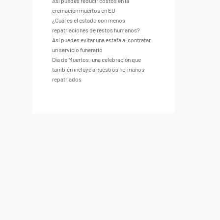
Así puedes reducir costos en la
cremación muertos en EU
¿Cuál es el estado con menos
repatriaciones de restos humanos?
Así puedes evitar una estafa al contratar
un servicio funerario
Día de Muertos: una celebración que
también incluye a nuestros hermanos
repatriados