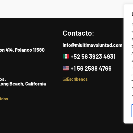
Contacto:
info@miultimavoluntad.com
lon 414, Polanco 11580
+52 56 3923 4931
+1 56 2588 4766
os:
Escríbenos
ong Beach, California
nidos