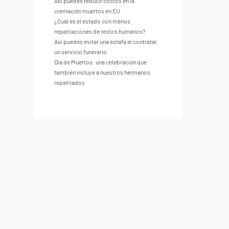
Así puedes reducir costos en la
cremación muertos en EU
¿Cuál es el estado con menos
repatriaciones de restos humanos?
Así puedes evitar una estafa al contratar
un servicio funerario
Día de Muertos: una celebración que
también incluye a nuestros hermanos
repatriados