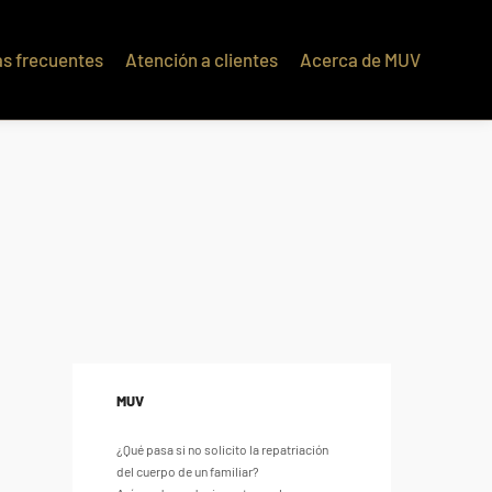
s frecuentes
Atención a clientes
Acerca de MUV
q��x�ZM~�
c��
�ZM~�D
MUV
¿Qué pasa si no solicito la repatriación
del cuerpo de un familiar?