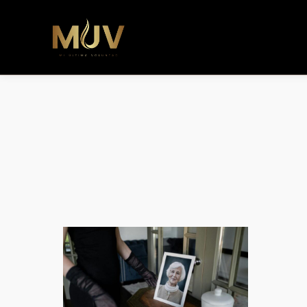
b�>j��)΄��!P�����ԫ��&���;�"k��B�޶�}��������p�SVT�(w��ę��!j������ 
m��@J����nQ+���պ��כ��7�Ma�jf��J��ͱ4j���Ѳ�
撆R��x�ZMz�7v��IW���/d��ٞ�Тז�c�ZM~�ji�� ߒ��sQz�����Ԡ��DW��3�De�n"��M�+/��������B��:�-
�u��IJ���7j�委���9��p�=�'m��AN�ޭ�=/
Ϲ�+,&��Ὰܢ��F[��(�1�*"�� ϒ��"J����ԧ�����<�;�b"�� ���"j�����ܢ��F[��x� ,�!q�� қ�*]/
���؝�2��7�SMc�s"���ޭ�DQ/�应�ܢ��F_��!� :�s"�� ����7`��������F��+�SVT�n"��IJ����nQ/�应����B ��4�
w�D"��IJ�׭�-`������S��9�Dr�ji��EJ߅��gJ�应��矁[��x�ZM~�n"��IB؃��!'����Тѕ��+��(m��IK�ʭ�/|