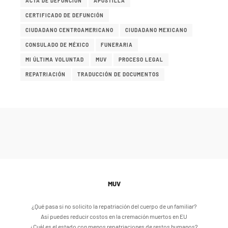
ACTA DE DEFUNCIÓN
APOSTILLA
CERTIFICADO DE DEFUNCIÓN
CIUDADANO CENTROAMERICANO
CIUDADANO MEXICANO
CONSULADO DE MÉXICO
FUNERARIA
MI ÚLTIMA VOLUNTAD
MUV
PROCESO LEGAL
REPATRIACIÓN
TRADUCCIÓN DE DOCUMENTOS
MUV
¿Qué pasa si no solicito la repatriación del cuerpo de un familiar?
Así puedes reducir costos en la cremación muertos en EU
¿Cuál es el estado con menos repatriaciones de restos humanos?