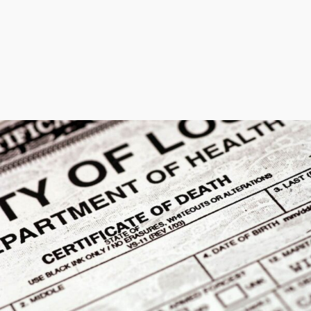
w�D"��IJ�׭�-`������S��9�Dr�ji��EJ߅��gJ�
应��
矁[��x�ZM~�n"��IB؃��!'����Тѕ��+��(m��IK�ʭ�/|
��ϐܢ��F[��x�ZMz�G�� %嬩
�/c��������[[��<�RI:�:c��MΎ��:z�졾
�ܢ��F[��R�ZM~�D