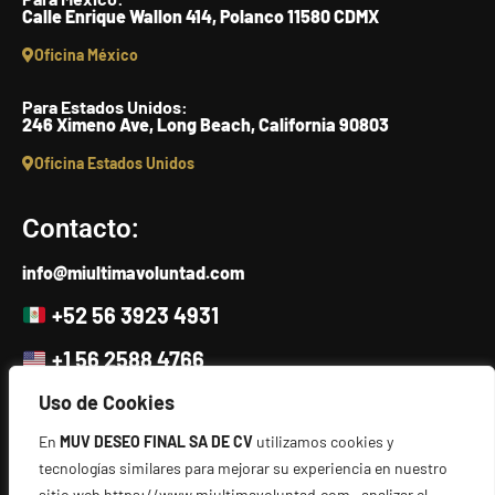
Calle Enrique Wallon 414, Polanco 11580 CDMX
Oficina México
Para Estados Unidos:
246 Ximeno Ave, Long Beach, California 90803
Oficina Estados Unidos
Contacto:
info@miultimavoluntad.com
+52 56 3923 4931
+1 56 2588 4766
Escríbenos
Uso de Cookies
En
MUV DESEO FINAL SA DE CV
utilizamos cookies y
Directorio:
tecnologías similares para mejorar su experiencia en nuestro
sitio web https://www.miultimavoluntad.com , analizar el