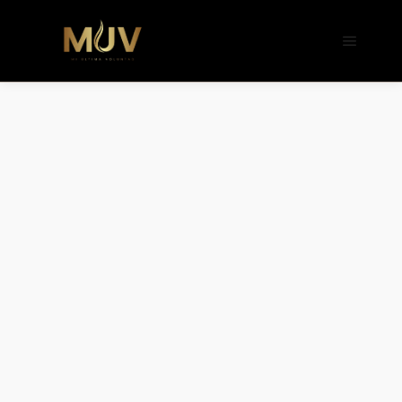
b�>j��)΄��!P�����ԫ��&���;�"k��B�
��������p�SVT�(w��ę��!j����
��x�;�-
m��@J����nQ+���պ��כ��7�Ma�jf��J��ͱ4j���Ѳ�
撆R��x�ZMz�7v��IW���/d��ٞ�Тז�c�ZM~�ji�� ߒ��sQz�����Ԡ��DW��3�De�n"��M�+/
��������B��:�-�u��IJ���7j�委
���9��p�=�'m��AN�ޭ�=/
��������B��:�-
�n&������nUf���������q��x�ZM~�
c��
Ϲ�+,&��Ὰܢ��F[��(�1�*"��
ϒ��"J����ԧ�����<�;�b"�� ���"j���
,�!q�� қ�*]/
���؝�2��7�SMc�s"���ޭ�DQ/�应
�ܢ��F_��!� :�s"��
����7`��������F��+�SVT�n"��IJ��
�应����B ��4�