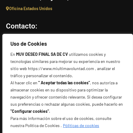
Oficina Estados Unidos
Contacto:
info@miultimavoluntad.com
Uso de Cookies
+52 56 3923 4931
En
MUV DESEO FINAL SA DE CV
utilizamos cookies y
+1 56 2588 4766
tecnologías similares para mejorar su experiencia en nuestro
sitio web https://www.miultimavoluntad.com , analizar el
Escríbenos
tráfico y personalizar el contenido.
Al hacer clic en
" Aceptar todas las cookies”
, nos autoriza a
Directorio:
almacenar cookies en su dispositivo para optimizar la
navegación y ofrecer contenido relevante. Si desea configurar
sus preferencias o rechazar algunas cookies, puede hacerlo en
Términos y condiciones
"Configurar cookies".
Aviso Legal y Términos de Uso
Para más información sobre el uso de cookies, consulte
Cookie policy
nuestra Política de Cookies .
Póliticas de cookies