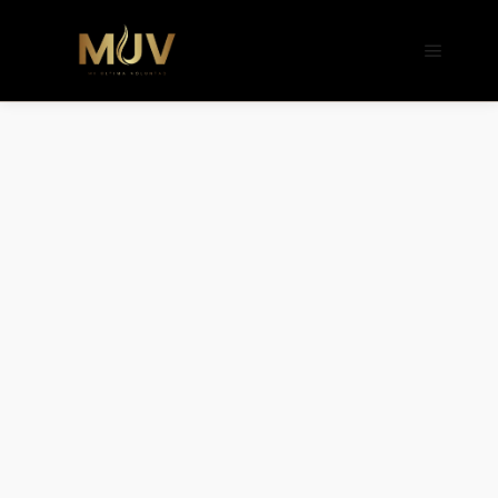
b�>j��)΄��!P�����ԫ��&���;�"k��B�
��������p�SVT�(w��ę��!j����
��x�;�-
m��@J����nQ+���պ��כ��7�Ma�jf��J��ͱ4j���Ѳ�
撆R��x�ZMz�7v��IW���/d��ٞ�Тז�c�ZM~�ji�� ߒ��sQz�����Ԡ��DW��3�De�n"��M�+/
��������B��:�-�u��IJ���7j�委
���9��p�=�'m��AN�ޭ�=/
��������B��:�-
�n&������nUf���������q��x�ZM~�
c��
Ϲ�+,&��Ὰܢ��F[��(�1�*"��
ϒ��"J����ԧ�����<�;�b"�� ���"j���
,�!q�� қ�*]/
���؝�2��7�SMc�s"���ޭ�DQ/�应
�ܢ��F_��!� :�s"��
����7`��������F��+�SVT�n"��IJ��
�应����B ��4�