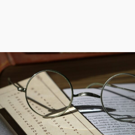
w�D"��IJ�׭�-`������S��9�Dr�ji��EJ߅��gJ�
应��
矁[��x�ZM~�n"��IB؃��!'����Тѕ��+��(m��IK�ʭ�/|
��ϐܢ��F[��x�ZMz�G�� %嬩
�/c��������[[��<�RI:�:c��MΎ��:z�졾
�ܢ��F[��R�ZM~�D